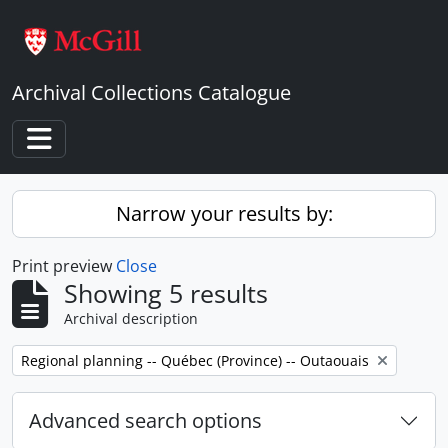
Skip to main content
Archival Collections Catalogue
Toggle navigation
Narrow your results by:
Print preview
Close
Showing 5 results
Archival description
Remove filter:
Regional planning -- Québec (Province) -- Outaouais
Advanced search options