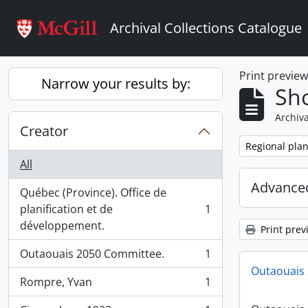
Skip to main content
Archival Collections Catalogue
Print previe
Narrow your results by:
Sho
Archiva
Creator
Remove filter:
Regional plan
All
Advanced
Québec (Province). Office de
planification et de
1
, 1 results
développement.
Print prev
Outaouais 2050 Committee.
1
, 1 results
Outaouais
Rompre, Yvan
1
, 1 results