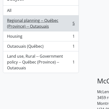
All
Regional planning -- Québec
5
, 5 results
(Province) -- Outaouais
Housing
1
, 1 results
Outaouais (Québec)
1
, 1 results
Land use, Rural -- Government
policy -- Québec (Province) --
1
, 1 results
Outaouais
McG
McLenn
3459 
Montr