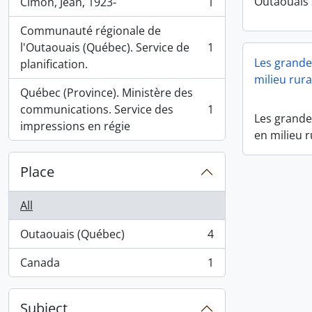
Outaouais
Cimon, Jean, 1923-
1
, 1 results
Communauté régionale de
l'Outaouais (Québec). Service de
1
, 1 results
Les grandes
planification.
milieu rura
Québec (Province). Ministère des
communications. Service des
1
, 1 results
Les grandes
impressions en régie
en milieu r
Place
All
Outaouais (Québec)
4
, 4 results
Canada
1
, 1 results
Subject