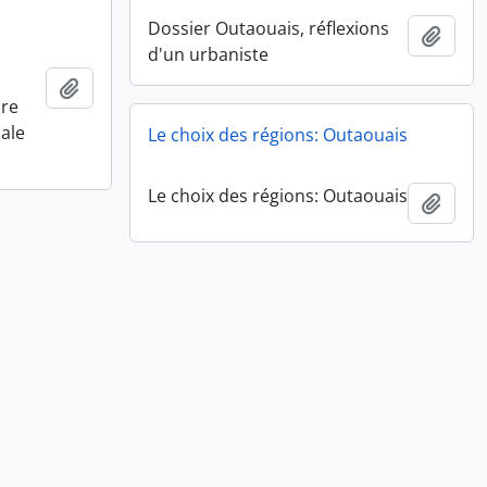
Dossier Outaouais, réflexions
Add t
d'un urbaniste
Add to clipboard
ire
ale
Le choix des régions: Outaouais
Le choix des régions: Outaouais
Add t