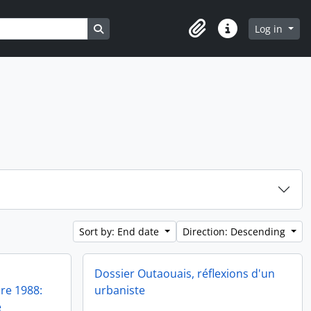
Search in browse page
Log in
Clipboard
Quick links
Sort by: End date
Direction: Descending
Dossier Outaouais, réflexions d'un
re 1988:
urbaniste
e