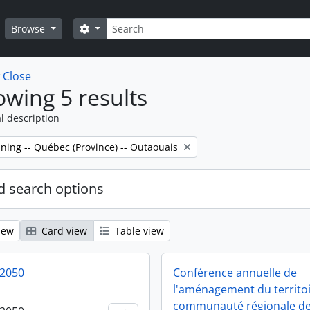
Search
Search options
Browse
w
Close
wing 5 results
l description
ning -- Québec (Province) -- Outaouais
 search options
iew
Card view
Table view
 2050
Conférence annuelle de
l'aménagement du territoi
communauté régionale d