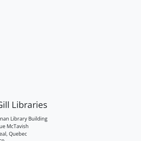
ill Libraries
an Library Building
rue McTavish
eal, Quebec