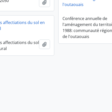
 2050
Add to clipboard
l'outaouais
Conférence annuelle de
 affectiations du sol en
l'aménagement du territo
l
1988: communauté région
de l'outaouais
 affectiations du sol
Add to clipboard
ural