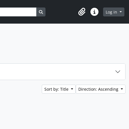
Search in browse page
Log in
Clipboard
Quick links
Sort by: Title
Direction: Ascending