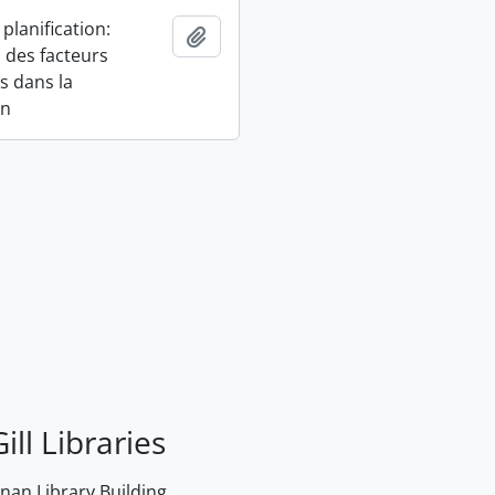
 planification:
Add to clipboard
 des facteurs
s dans la
on
ill Libraries
an Library Building