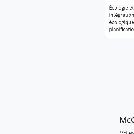
Écologie et
Intégration
écologique
planificati
McG
McLenn