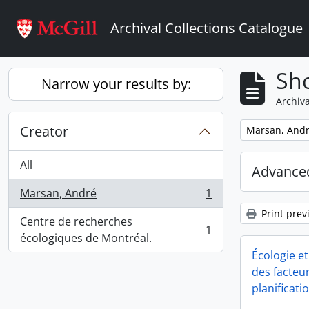
Skip to main content
Archival Collections Catalogue
Sho
Narrow your results by:
Archiva
Creator
Remove filter:
Marsan, And
All
Advanced
Marsan, André
1
, 1 results
Print prev
Centre de recherches
1
, 1 results
écologiques de Montréal.
Écologie et
des facteu
planificati