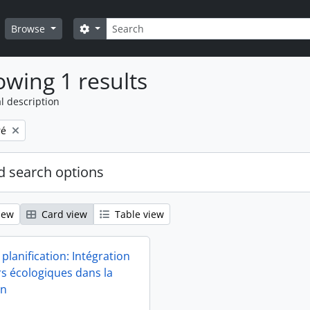
Search
Search options
Browse
wing 1 results
l description
ré
 search options
iew
Card view
Table view
 planification: Intégration
rs écologiques dans la
on