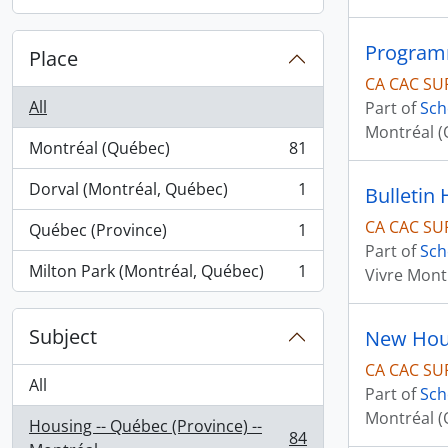
Programm
Place
CA CAC SU
All
Part of
Sch
Montréal (Q
Montréal (Québec)
81
, 81 results
Dorval (Montréal, Québec)
1
Bulletin
, 1 results
CA CAC SU
Québec (Province)
1
, 1 results
Part of
Sch
Milton Park (Montréal, Québec)
1
Vivre Mont
, 1 results
Subject
New Hous
CA CAC SU
All
Part of
Sch
Montréal (
Housing -- Québec (Province) --
84