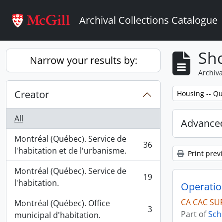
Skip to main content
Archival Collections Catalogue
Sho
Narrow your results by:
Archiva
Creator
Remove filter:
Housing -- Qu
All
Advanced
Montréal (Québec). Service de
36
, 36 results
l'habitation et de l'urbanisme.
Print prev
Montréal (Québec). Service de
19
, 19 results
l'habitation.
Operatio
CA CAC SU
Montréal (Québec). Office
3
Part of
Sch
, 3 results
municipal d'habitation.