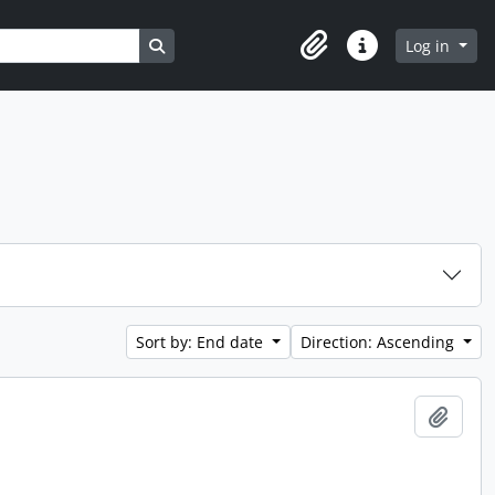
Search in browse page
Log in
Clipboard
Quick links
Sort by: End date
Direction: Ascending
Add t