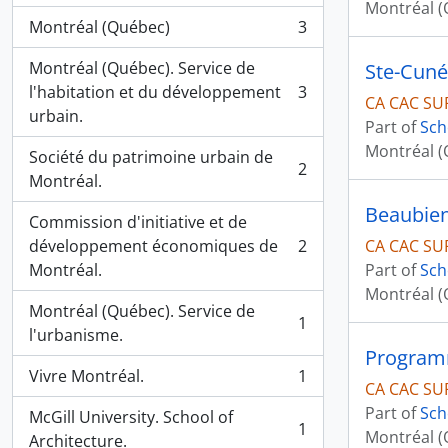
Montréal (
Montréal (Québec)
3
, 3 results
Montréal (Québec). Service de
Ste-Cun
l'habitation et du développement
3
, 3 results
CA CAC SU
urbain.
Part of
Sch
Montréal (Q
Société du patrimoine urbain de
2
, 2 results
Montréal.
Beaubie
Commission d'initiative et de
développement économiques de
2
CA CAC SU
, 2 results
Montréal.
Part of
Sch
Montréal (Q
Montréal (Québec). Service de
1
, 1 results
l'urbanisme.
Programm
Vivre Montréal.
1
, 1 results
CA CAC SU
Part of
Sch
McGill University. School of
1
Montréal (Q
, 1 results
Architecture.