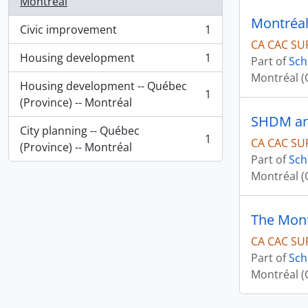
, 84 results
Montréal
Montréal
Civic improvement
1
, 1 results
CA CAC SU
Housing development
1
Part of
Sch
, 1 results
Montréal (
Housing development -- Québec
1
, 1 results
(Province) -- Montréal
SHDM and
City planning -- Québec
1
CA CAC SU
, 1 results
(Province) -- Montréal
Part of
Sch
Montréal (
The Mont
CA CAC SU
Part of
Sch
Montréal (