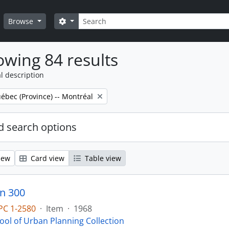
Search
Search options
Browse
wing 84 results
l description
ébec (Province) -- Montréal
 search options
iew
Card view
Table view
n 300
PC 1-2580
·
Item
·
1968
ool of Urban Planning Collection