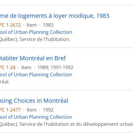
e de logements à loyer modique, 1983
PC 1-2672
·
Item
·
1983
ool of Urban Planning Collection
uébec). Service de l'habitation.
 Habiter Montréal en Bref
PC 1-24
·
Item
·
1989; 1991-1992
ool of Urban Planning Collection
réal.
ing Choices in Montréal
PC 1-2477
·
Item
·
1992
ool of Urban Planning Collection
Québec). Service de l'habitation et du développement urbai