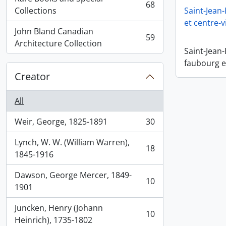
68
, 68 results
Collections
Saint-Jean
et centre-vi
John Bland Canadian
59
, 59 results
Architecture Collection
Saint-Jean-
faubourg et
Creator
All
Weir, George, 1825-1891
30
, 30 results
Lynch, W. W. (William Warren),
18
, 18 results
1845-1916
Dawson, George Mercer, 1849-
10
, 10 results
1901
Juncken, Henry (Johann
10
, 10 results
Heinrich), 1735-1802