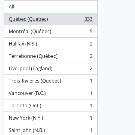
All
Québec (Québec)
333
, 333 results
Montréal (Québec)
5
, 5 results
Halifax (N.S.)
2
, 2 results
Terrebonne (Québec)
2
, 2 results
Liverpool (England)
2
, 2 results
Trois-Rivières (Québec)
1
, 1 results
Vancouver (B.C.)
1
, 1 results
Toronto (Ont.)
1
, 1 results
New York (N.Y.)
1
, 1 results
Saint John (N.B.)
1
, 1 results