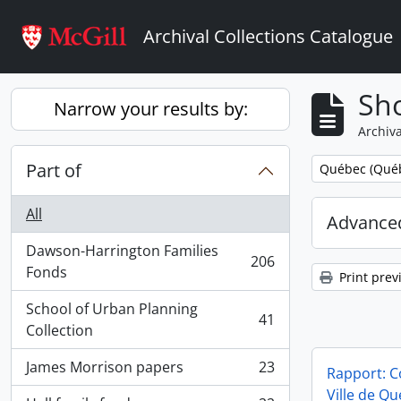
Skip to main content
Archival Collections Catalogue
Sho
Narrow your results by:
Archiva
Part of
Remove filter:
Québec (Qué
All
Advanced
Dawson-Harrington Families
206
, 206 results
Fonds
Print prev
School of Urban Planning
41
, 41 results
Collection
James Morrison papers
23
Rapport: C
, 23 results
Ville de Q