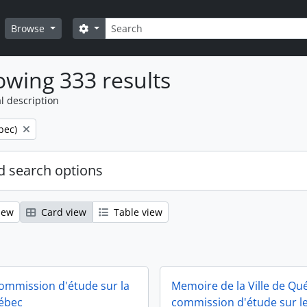
Search
Search options
Browse
wing 333 results
l description
bec)
 search options
iew
Card view
Table view
ommission d'étude sur la
Memoire de la Ville de Qué
uébec
commission d'étude sur l