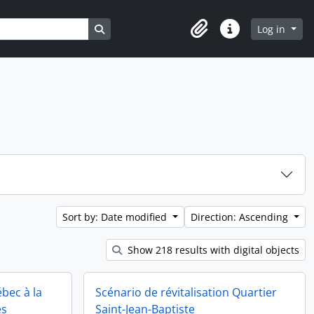
Search in browse page
Log in
Clipboard
Quick links
Sort by: Date modified
Direction: Ascending
Show 218 results with digital objects
bec à la
Scénario de révitalisation Quartier
es
Saint-Jean-Baptiste