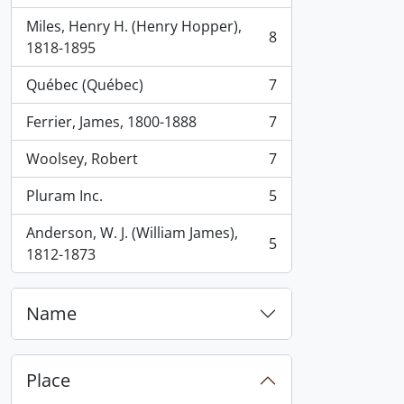
Miles, Henry H. (Henry Hopper),
8
, 8 results
1818-1895
Québec (Québec)
7
, 7 results
Ferrier, James, 1800-1888
7
, 7 results
Woolsey, Robert
7
, 7 results
Pluram Inc.
5
, 5 results
Anderson, W. J. (William James),
5
, 5 results
1812-1873
Name
Place