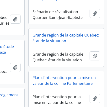
Scénario de révitalisation
Add t
ébec
Quartier Saint-Jean-Baptiste
Add to clipboard
ur les
Grande région de la capitale Québec:
état de la situation
 d'étude
nexe
Grande région de la capitale
Add t
Québec: état de la situation
Add to clipboard
bec:
Plan d'intervention pour la mise en
valeur de la colline Parlementaire
règlement
Plan d'intervention pour la
Add t
mise en valeur de la colline