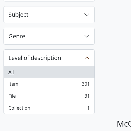
Subject
Genre
Level of description
All
Item
301
, 301 results
File
31
, 31 results
Collection
1
, 1 results
McG