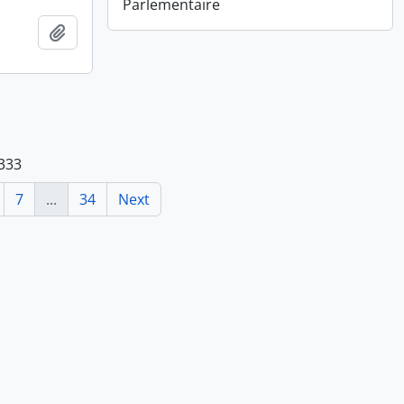
Parlementaire
Add to clipboard
 333
7
...
34
Next