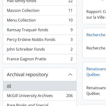
Hall family fonds
22
, 22 results
Masson Collection
11
Rapport: 
, 11 results
sur la Vill
Menu Collection
10
, 10 results
Ramsay Traquair fonds
9
, 9 results
Recherche 
Percy Erskine Nobbs Fonds
3
, 3 results
Recherche 
John Schreiber Fonds
2
, 2 results
France Gagnon Pratte
2
, 2 results
Renaissanc
Archival repository
Québec
All
Renaissanc
Québec
McGill University Archives
206
, 206 results
Rare Books and Special