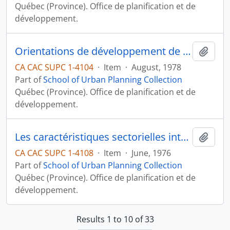
Québec (Province). Office de planification et de
développement.
Orientations de développement de l'Abitibi -- Témiscamingue: Document de consultation
Add t
CA CAC SUPC 1-4104
·
Item
·
August, 1978
Part of
School of Urban Planning Collection
Québec (Province). Office de planification et de
développement.
Les caractéristiques sectorielles interrégionales: Cahier II -- Les ressources
Add t
CA CAC SUPC 1-4108
·
Item
·
June, 1976
Part of
School of Urban Planning Collection
Québec (Province). Office de planification et de
développement.
Results 1 to 10 of 33