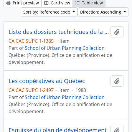
Print preview
Card view
Table view
Sort by: Reference code
Direction: Ascending
Liste des dossiers techniques de la Region de Montréal
Add t
CA CAC SUPC 1-1385
·
Item
Part of
School of Urban Planning Collection
Québec (Province). Office de planification et de
développement.
Les coopératives au Québec
Add t
CA CAC SUPC 1-2497
·
Item
·
1980
Part of
School of Urban Planning Collection
Québec (Province). Office de planification et de
développement.
Esquisse du plan de développement
Add t