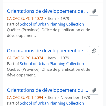
Orientations de développement de la Mauricie -- Bois-Francs: Document de consultation
Add t
CA CAC SUPC 1-4072
·
Item
·
1979
Part of
School of Urban Planning Collection
Québec (Province). Office de planification et de
développement.
Orientations de développement de Québec: Document de consultation
Add t
CA CAC SUPC 1-4074
·
Item
·
1979
Part of
School of Urban Planning Collection
Québec (Province). Office de planification et de
développement.
Orientations de développement du Saguenay -- Lac-Saint-Jean: Document de consultation
Add t
CA CAC SUPC 1-4094
·
Item
·
November, 1978
Part of
School of Urban Planning Collection