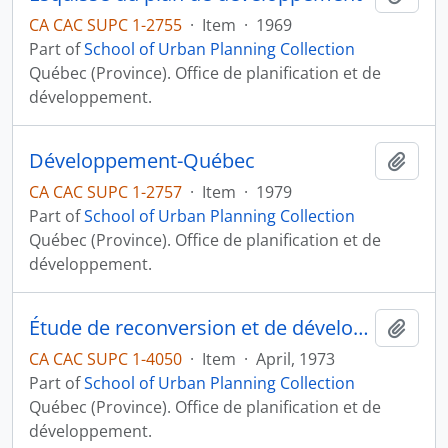
CA CAC SUPC 1-2755
·
Item
·
1969
Part of
School of Urban Planning Collection
Québec (Province). Office de planification et de
développement.
Développement-Québec
Add t
CA CAC SUPC 1-2757
·
Item
·
1979
Part of
School of Urban Planning Collection
Québec (Province). Office de planification et de
développement.
Étude de reconversion et de développement industriel de la zone spéciale de Trois-Rivières: Rapport synthèse
Add t
CA CAC SUPC 1-4050
·
Item
·
April, 1973
Part of
School of Urban Planning Collection
Québec (Province). Office de planification et de
développement.